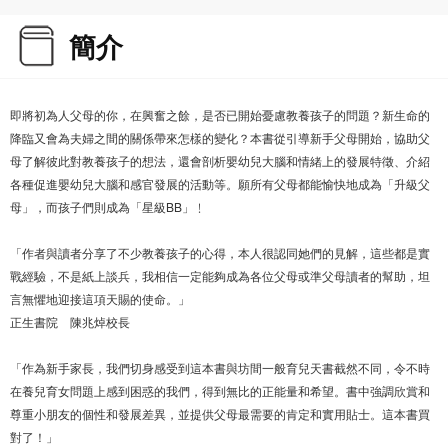
簡介
即將初為人父母的你，在興奮之餘，是否已開始憂慮教養孩子的問題？新生命的
降臨又會為夫婦之間的關係帶來怎樣的變化？本書從引導新手父母開始，協助父
母了解彼此對教養孩子的想法，還會剖析嬰幼兒大腦和情緒上的發展特徵、介紹
各種促進嬰幼兒大腦和感官發展的活動等。願所有父母都能愉快地成為「升級父
母」，而孩子們則成為「星級BB」﹗
「作者與讀者分享了不少教養孩子的心得，本人很認同她們的見解，這些都是實
戰經驗，不是紙上談兵，我相信一定能夠成為各位父母或準父母讀者的幫助，坦
言無懼地迎接這項天賜的使命。」
正生書院 陳兆焯校長
「作為新手家長，我們切身感受到這本書與坊間一般育兒天書截然不同，令不時
在養兒育女問題上感到困惑的我們，得到無比的正能量和希望。書中強調欣賞和
尊重小朋友的個性和發展差異，並提供父母最需要的肯定和實用貼士。這本書買
對了！」