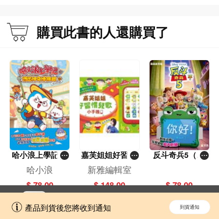
購買此書的人還購買了
哈小浪上學記(1
嘉芙姐姐好習慣
反斗奇兵5（圖
3)——逃出神奇
兒歌小手機
畫故事版）
哈小浪
新雅編輯室
博物館
$ 78.00
$ 148.00
$ 78.00
立即切換到「一本」手機應用程式，
開啟
產品到貨後您將收到通知
到貨通知
擁抱更全面的購物和文化體驗。