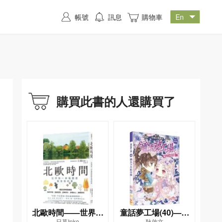
帳號
訊息
購物車
購買此書的人還購買了
北歐時間——世界第
童話夢工場(40)——
日暮Inko
耿啟文