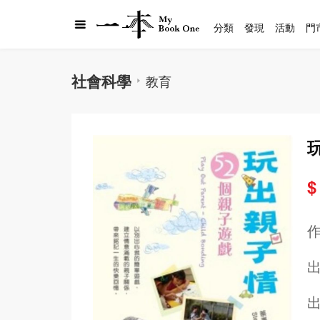
分類
發現
活動
門
社會科學
教育
$
出