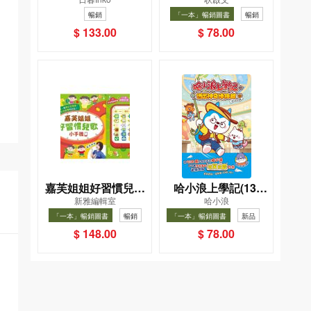
一幸福國度教會我的
織女下凡結奇緣
暢銷
「一本」暢銷圖書
暢銷
事
$ 133.00
$ 78.00
嘉芙姐姐好習慣兒歌
哈小浪上學記(13)
新雅編輯室
哈小浪
小手機
——逃出神奇博物館
「一本」暢銷圖書
暢銷
「一本」暢銷圖書
新品
暢銷
$ 148.00
$ 78.00