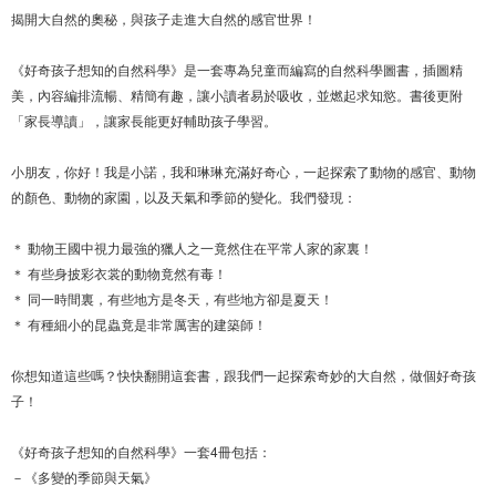
揭開大自然的奧秘，與孩子走進大自然的感官世界！
《好奇孩子想知的自然科學》是一套專為兒童而編寫的自然科學圖書，插圖精
美，內容編排流暢、精簡有趣，讓小讀者易於吸收，並燃起求知慾。書後更附
「家長導讀」，讓家長能更好輔助孩子學習。
小朋友，你好！我是小諾，我和琳琳充滿好奇心，一起探索了動物的感官、動物
的顏色、動物的家園，以及天氣和季節的變化。我們發現：
＊ 動物王國中視力最強的獵人之一竟然住在平常人家的家裏！
＊ 有些身披彩衣裳的動物竟然有毒！
＊ 同一時間裏，有些地方是冬天，有些地方卻是夏天！
＊ 有種細小的昆蟲竟是非常厲害的建築師！
你想知道這些嗎？快快翻開這套書，跟我們一起探索奇妙的大自然，做個好奇孩
子！
《好奇孩子想知的自然科學》一套4冊包括：
－《多變的季節與天氣》