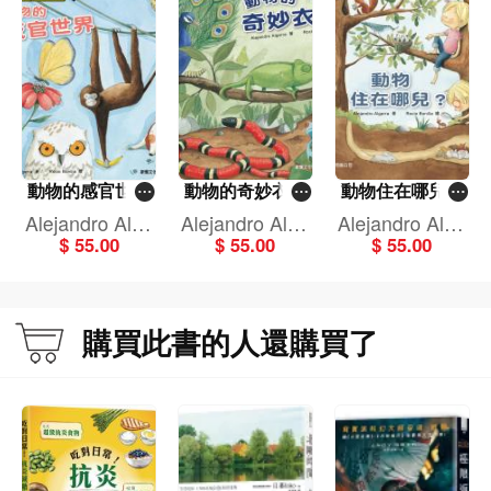
動物的感官世界
動物的奇妙衣裳
動物住在哪兒？
[好奇孩子想知的
[好奇孩子想知的
[好奇孩子想知的
Alejandro Alga
Alejandro Alga
Alejandro Alga
自然科學]
自然科學]
自然科學]
$ 55.00
$ 55.00
$ 55.00
rra
rra
rra
購買此書的人還購買了