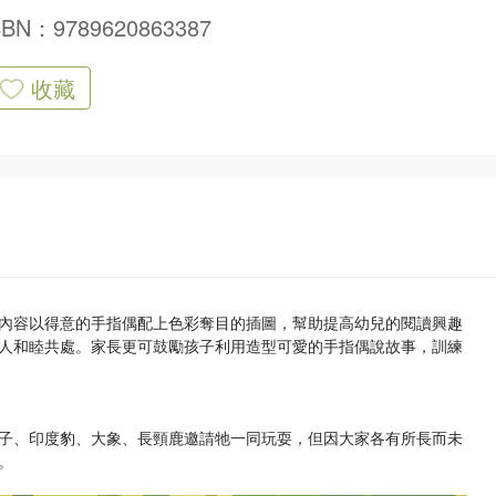
SBN：9789620863387
收藏
內容以得意的手指偶配上色彩奪目的插圖，幫助提高幼兒的閱讀興趣
人和睦共處。家長更可鼓勵孩子利用造型可愛的手指偶說故事，訓練
子、印度豹、大象、長頸鹿邀請牠一同玩耍，但因大家各有所長而未
。