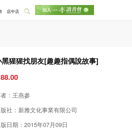
市
店中店
小黑猩猩找朋友[趣趣指偶說故事]
 88.00
譯者：
王燕參
出版社：
新雅文化事業有限公司
版日期：2015年07月09日