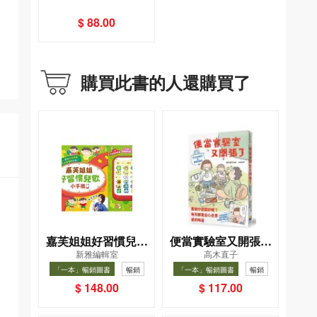
$ 88.00
購買此書的人還購買了
嘉芙姐姐好習慣兒歌
便當實驗室又開張了
新雅編輯室
高木直子
小手機
——日日和特別日的
「一本」暢銷圖書
暢銷
「一本」暢銷圖書
暢銷
菜單挑戰記
$ 148.00
$ 117.00