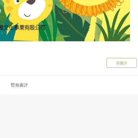
寫書評
暫無書評