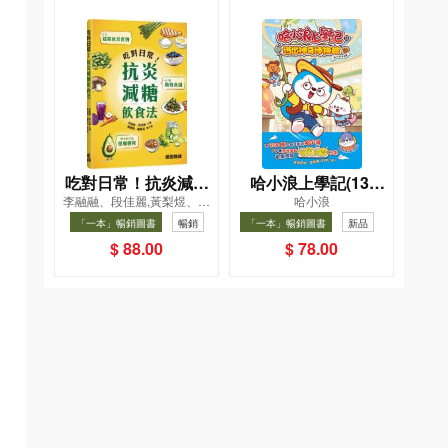
吃對日常！抗炎減糖
哈小浪上學記(13)
李融融、段佳麗,黃梨煜、顧
哈小浪
飲食法
——逃出神奇博物館
凱辰
「一本」暢銷圖書
暢銷
「一本」暢銷圖書
新品
暢銷
$ 88.00
$ 78.00