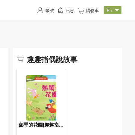
帳號
訊息
購物車
趣趣指偶說故事
熱鬧的花園[趣趣指偶
說故事]