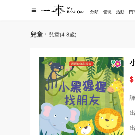
分類
發現
活動
門
兒童
兒童(4-8歲)
$
出