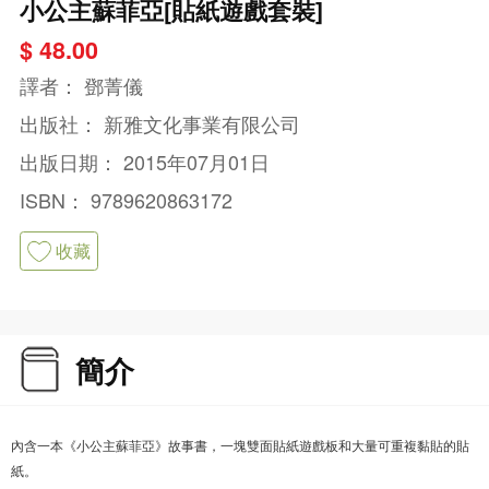
小公主蘇菲亞[貼紙遊戲套裝]
$ 48.00
譯者：
鄧菁儀
出版社：
新雅文化事業有限公司
出版日期：
2015年07月01日
ISBN：
9789620863172
收藏
簡介
內含一本《小公主蘇菲亞》故事書，一塊雙面貼紙遊戲板和大量可重複黏貼的貼
紙。