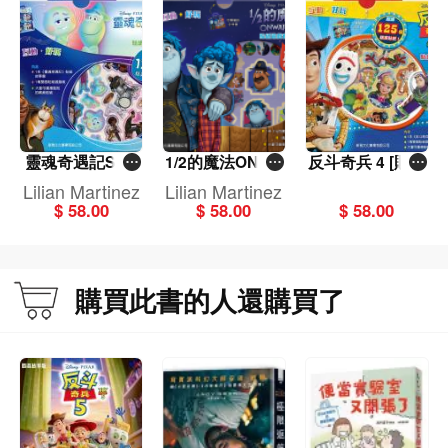
靈魂奇遇記SOU
1/2的魔法ONWA
反斗奇兵 4 [貼紙
L [貼紙遊戲套裝]
RD [貼紙遊戲套
遊戲套裝]
Lilian Martinez
Lilian Martinez
裝]
$ 58.00
$ 58.00
$ 58.00
購買此書的人還購買了