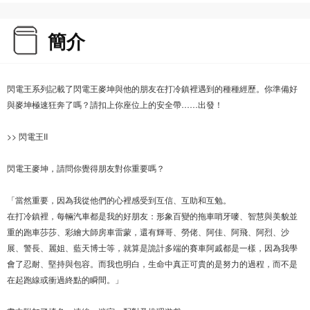
簡介
閃電王系列記載了閃電王麥坤與他的朋友在打冷鎮裡遇到的種種經歷。你準備好
與麥坤極速狂奔了嗎？請扣上你座位上的安全帶……出發！
>> 閃電王II
閃電王麥坤，請問你覺得朋友對你重要嗎？
「當然重要，因為我從他們的心裡感受到互信、互助和互勉。
在打冷鎮裡，每輛汽車都是我的好朋友：形象百變的拖車哨牙嘜、智慧與美貌並
重的跑車莎莎、彩繪大師房車雷蒙，還有輝哥、勞佬、阿佳、阿飛、阿烈、沙
展、警長、麗姐、藍天博士等，就算是詭計多端的賽車阿戚都是一樣，因為我學
會了忍耐、堅持與包容。而我也明白，生命中真正可貴的是努力的過程，而不是
在起跑線或衝過終點的瞬間。」