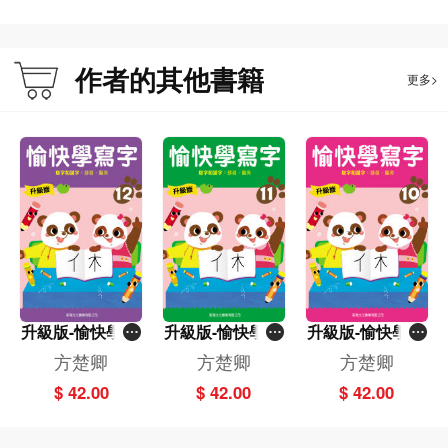
3. 每個寫字練習有「配詞練習」，讓幼兒認識文字的運用。
4. 採用「田字格」格式，讓幼兒書寫更工整。
作者的其他書籍
更多>
本書特色：
*本寫字教材套專為訓練幼兒的書寫能力、培養其良好的語文基礎而編寫。
* 由幼兒語文教育專家精心設計，並參考香港及內地學前語文教育指引。
* 練習模式活潑有趣，能引發幼兒學寫字及識字的興趣。
* 幼兒通過這12冊的系統訓練，已學會漢字的基本筆畫、筆順、偏旁、部首、結
構和漢字的演變規律，為快速識字、寫字、默寫、學查字典打下良好的語文基
礎。
升級版-愉快學寫
升級版-愉快學寫
升級版-愉快學寫
字(12)
字(11)
字(10)
方楚卿
方楚卿
方楚卿
$ 42.00
$ 42.00
$ 42.00