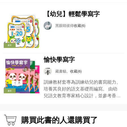
【幼兒】輕鬆學寫字
黑眼睛彼得
收藏(6)
書單
愉快學寫字
藏書貓。
收藏(6)
訓練教材套專為訓練幼兒的書寫能力、
培養其良好的語文基礎而編寫。 由幼
書單
兒語文教育專家精心設計，並參考香港
及內地學前語文教育指引。
購買此書的人還購買了