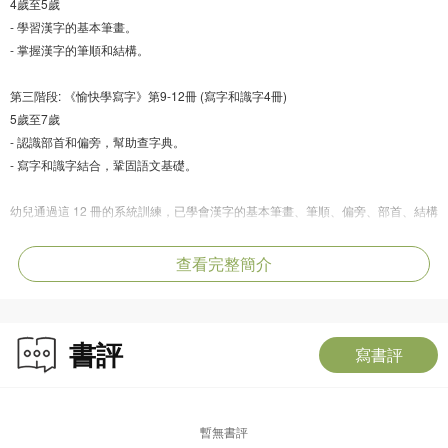
4歲至5歲
- 學習漢字的基本筆畫。
- 掌握漢字的筆順和結構。
第三階段: 《愉快學寫字》第9-12冊 (寫字和識字4冊)
5歲至7歲
- 認識部首和偏旁，幫助查字典。
- 寫字和識字結合，鞏固語文基礎。
幼兒通過這 12 冊的系統訓練，已學會漢字的基本筆畫、筆順、偏旁、部首、結構
和漢字的演變規律，為快速識字、寫字、默寫、學查字典打下良好的語文基礎。
叢書的內容編排既全面系統，又循序漸進，所設置的練習模式富有童趣，能令幼
查看完整簡介
兒「愉快學寫字，從此愛寫字」。
第7至8冊「寫字練習」內容簡介：
書評
這2冊練習具有以下特點：
寫書評
1.「唱筆順」，邊唱邊作示範書寫，能加強幼兒對漢字的記憶，幫助幼兒識字和
默寫。
2. 字詞是抽象概念的符號，為使幼兒對學習生字和寫生字感興趣，特別設置「有
暫無書評
趣的漢字」欄目，利用直觀的圖像加深幼兒對漢字的理解和記憶。