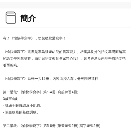
簡介
有了《愉快學寫字》，幼兒從此愛寫字！
《愉快學寫字》叢書是專為訓練幼兒的書寫能力、培養其良好的語文基礎而編寫
的語文學習教材套，由幼兒語文教育專家精心設計，參考香港及內地學前語文指
引而編寫。
《愉快學寫字》系列一共12冊，內容由淺入深，分三階段進行：
第一階段: 《愉快學寫字》第1-4冊 (寫前練習4冊)
3歲至4歲
- 訓練手眼協調及小肌肉。
- 筆畫線條的基礎訓練。
第二階段: 《愉快學寫字》第5-8冊 (筆畫練習2冊)(寫字練習2冊)