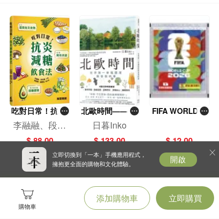
吃對日常！抗炎
北歐時間——世
FIFA WORLD C
減糖飲食法
界第一幸福國度
UP 2026（Stick
李融融、段佳
日暮Inko
教會我的事
er pack 貼紙
麗,黃梨煜、顧
$ 88.00
$ 133.00
$ 12.00
包）
凱辰
立即切換到「一本」手機應用程式，
開啟
擁抱更全面的購物和文化體驗。
添加購物車
立即購買
購物車