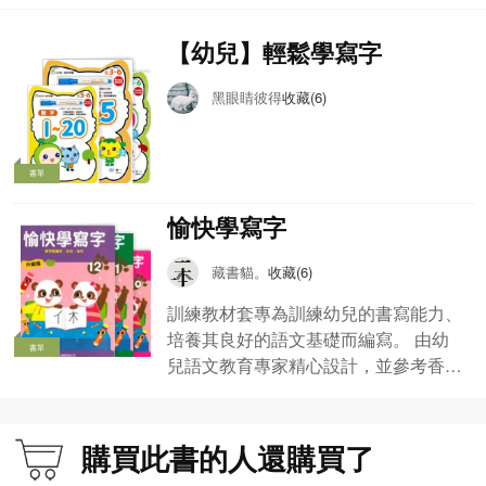
【幼兒】輕鬆學寫字
黑眼睛彼得
收藏(6)
書單
愉快學寫字
藏書貓。
收藏(6)
訓練教材套專為訓練幼兒的書寫能力、
培養其良好的語文基礎而編寫。 由幼
書單
兒語文教育專家精心設計，並參考香港
及內地學前語文教育指引。
購買此書的人還購買了