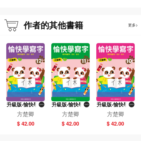
3. 每個寫字練習有「配詞練習」，讓幼兒認識文字的運用。
4. 採用「田字格」格式，讓幼兒書寫更工整。
作者的其他書籍
更多>
本書特色：
*本寫字教材套專為訓練幼兒的書寫能力、培養其良好的語文基礎而編寫。
* 由幼兒語文教育專家精心設計，並參考香港及內地學前語文教育指引。
* 練習模式活潑有趣，能引發幼兒學寫字及識字的興趣。
* 幼兒通過這12冊的系統訓練，已學會漢字的基本筆畫、筆順、偏旁、部首、結
構和漢字的演變規律，為快速識字、寫字、默寫、學查字典打下良好的語文基
礎。
升級版-愉快學寫
升級版-愉快學寫
升級版-愉快學寫
字(12)
字(11)
字(10)
方楚卿
方楚卿
方楚卿
$ 42.00
$ 42.00
$ 42.00