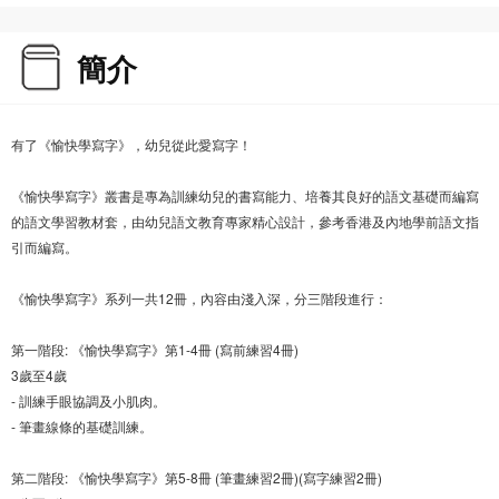
簡介
有了《愉快學寫字》，幼兒從此愛寫字！
《愉快學寫字》叢書是專為訓練幼兒的書寫能力、培養其良好的語文基礎而編寫
的語文學習教材套，由幼兒語文教育專家精心設計，參考香港及內地學前語文指
引而編寫。
《愉快學寫字》系列一共12冊，內容由淺入深，分三階段進行：
第一階段: 《愉快學寫字》第1-4冊 (寫前練習4冊)
3歲至4歲
- 訓練手眼協調及小肌肉。
- 筆畫線條的基礎訓練。
第二階段: 《愉快學寫字》第5-8冊 (筆畫練習2冊)(寫字練習2冊)