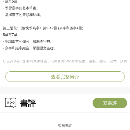
4歲至5歲
- 學習漢字的基本筆畫。
- 掌握漢字的筆順和結構。
第三階段: 《愉快學寫字》第9-12冊 (寫字和識字4冊)
5歲至7歲
- 認識部首和偏旁，幫助查字典。
- 寫字和識字結合，鞏固語文基礎。
幼兒通過這 12 冊的系統訓練，已學會漢字的基本筆畫、筆順、偏旁、部首、結構
和漢字的演變規律，為快速識字、寫字、默寫、學查字典打下良好的語文基礎。
叢書的內容編排既全面系統，又循序漸進，所設置的練習模式富有童趣，能令幼
查看完整簡介
兒「愉快學寫字，從此愛寫字」。
第7至8冊「寫字練習」內容簡介：
書評
這2冊練習具有以下特點：
寫書評
1.「唱筆順」，邊唱邊作示範書寫，能加強幼兒對漢字的記憶，幫助幼兒識字和
默寫。
2. 字詞是抽象概念的符號，為使幼兒對學習生字和寫生字感興趣，特別設置「有
暫無書評
趣的漢字」欄目，利用直觀的圖像加深幼兒對漢字的理解和記憶。