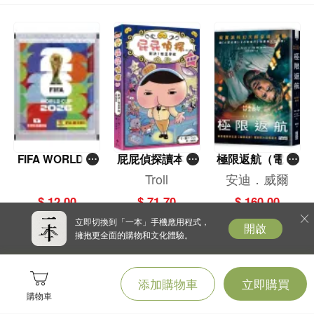
FIFA WORLD C
屁屁偵探讀本(1
極限返航（電影
UP 2026（Stick
3)－－對決！怪
書衣典藏版）
Troll
安迪．威爾
er pack 貼紙
盜學院（星星
（獨家收錄作者
$ 12.00
$ 71.70
$ 160.00
包）
篇）
訪談）
立即切換到「一本」手機應用程式，
開啟
擁抱更全面的購物和文化體驗。
添加購物車
立即購買
購物車