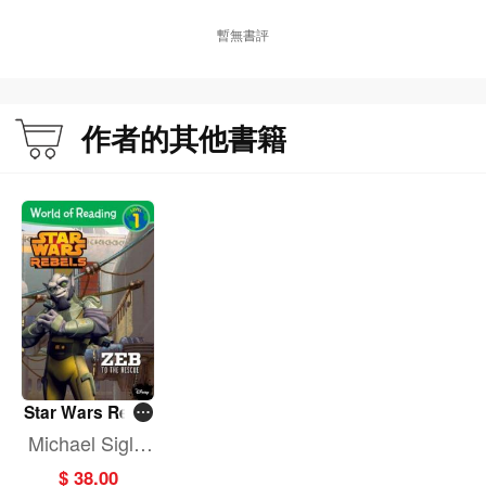
暫無書評
作者的其他書籍
Star Wars Rebe
ls: Zeb to the R
Michael Siglai
escue (World of
n,Michael Sing
$ 38.00
Reading L1)