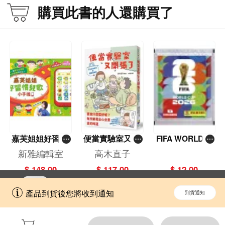
購買此書的人還購買了
嘉芙姐姐好習慣
便當實驗室又開
FIFA WORLD C
兒歌小手機
張了——日日和
UP 2026（Stick
新雅編輯室
高木直子
特別日的菜單挑
er pack 貼紙
$ 148.00
$ 117.00
$ 12.00
戰記
包）
立即切換到「一本」手機應用程式，
開啟
產品到貨後您將收到通知
到貨通知
擁抱更全面的購物和文化體驗。