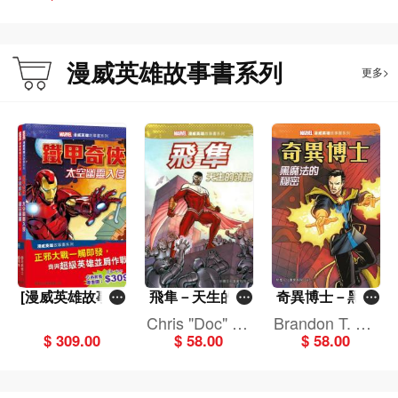
er,Kay Michael
s
漫威英雄故事書系列
更多>
[漫威英雄故事書
飛隼－天生的領
奇異博士－黑魔
系列]套裝
袖[漫威英雄故事
法的秘密[漫威英
Chris "Doc" wy
Brandon T. Sni
書系列]
雄故事書系列]
$ 309.00
$ 58.00
$ 58.00
att
der