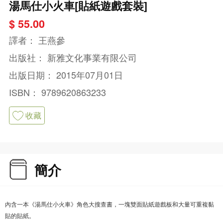
湯馬仕小火車[貼紙遊戲套裝]
$ 55.00
譯者：
王燕參
出版社：
新雅文化事業有限公司
出版日期：
2015年07月01日
ISBN：
9789620863233
收藏
簡介
內含一本《湯馬仕小火車》角色大搜查書，一塊雙面貼紙遊戲板和大量可重複黏
貼的貼紙。