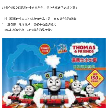
詳盡介紹30個湯馬仕小火車角色，是小火車迷的必讀之選！
* 以《湯馬仕小火車》經典角色為主題，有效提升閱讀興趣
* 一邊看書一邊貼貼紙，增強手眼協調能力
* 趣味貼紙遊戲板，訓練觀察和思考能力