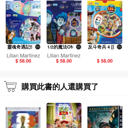
靈魂奇遇記SOU
1/2的魔法ONWA
反斗奇兵 4 [貼紙
L [貼紙遊戲套裝]
RD [貼紙遊戲套
遊戲套裝]
Lilian Martinez
Lilian Martinez
裝]
$ 58.00
$ 58.00
$ 58.00
購買此書的人還購買了