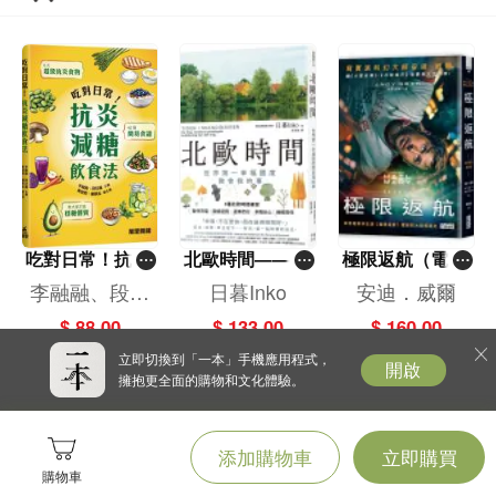
吃對日常！抗炎
北歐時間——世
極限返航（電影
減糖飲食法
界第一幸福國度
書衣典藏版）
李融融、段佳
日暮Inko
安迪．威爾
教會我的事
（獨家收錄作者
麗,黃梨煜、顧
$ 88.00
$ 133.00
$ 160.00
訪談）
凱辰
立即切換到「一本」手機應用程式，
開啟
擁抱更全面的購物和文化體驗。
添加購物車
立即購買
購物車