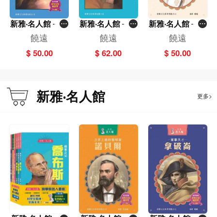
新雅‧名人館－相
新雅‧名人館－蘋
新雅‧名人館－愛
對論之父‧愛因斯
果之父‧喬布斯
心天使・德蘭修
饒遠
饒遠
饒遠
坦
女
$ 50.00
$ 62.00
$ 50.00
新雅‧名人館
更多>