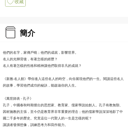
收藏
簡介
他們的名字，家傳戶曉；他們的成就，影響世界。
名人的光輝背後，有著怎樣的經歷？
名人有著怎樣的性格和精神讓他們取得非凡的成就？
《新雅‧名人館》帶你進入這些名人的時空，向你展現他們的一生。閱讀這些名人
的故事，學習他們成功的秘訣，能啟迪你的人生。
《萬世師表 - 孔子》
孔子，中國春秋時期傑出的思想家、教育家、儒家學說始創人。孔子有教無類、
因材施教的主張，至今仍是教育界非常重要的理念；他的儒家學說深深地影了中
國二千多年的歷史。究竟這位一代聖人的一生是怎樣的呢？
讓讀者發揮想像，訓練思考力和寫作能力。