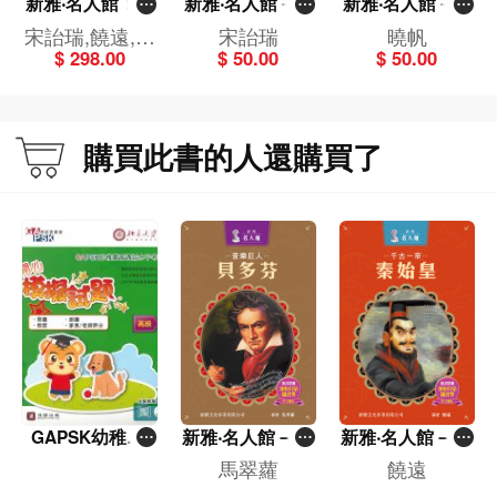
新雅‧名人館：科
新雅‧名人館－力
新雅‧名人館－軍
學家名人套裝
求上進的發明
事天才・拿破崙
宋詒瑞,饒遠,馬
宋詒瑞
曉帆
（一套6冊）
家・諾貝爾
$ 298.00
$ 50.00
$ 50.00
翠蘿
購買此書的人還購買了
GAPSK幼稚園
新雅‧名人館－音
新雅‧名人館－千
普通話水平考試
樂巨人・貝多芬
古一帝・秦始皇
馬翠蘿
饒遠
開心模擬試題操