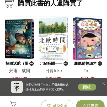
購買此書的人還購買了
極限返航（電影
北歐時間——世
屁屁偵探讀本(1
書衣典藏版）
界第一幸福國度
3)－－對決！怪
安迪．威爾
日暮Inko
Troll
（獨家收錄作者
教會我的事
盜學院（星星
$ 160.00
$ 133.00
$ 71.70
訪談）
篇）
立即切換到「一本」手機應用程式，
開啟
擁抱更全面的購物和文化體驗。
添加購物車
立即購買