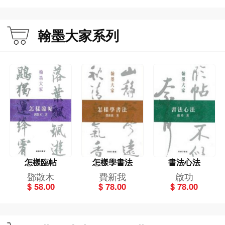
翰墨大家系列
怎樣臨帖
怎樣學書法
書法心法
鄧散木
費新我
啟功
$ 58.00
$ 78.00
$ 78.00