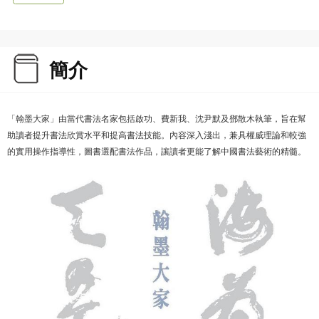
簡介
「翰墨大家」由當代書法名家包括啟功、費新我、沈尹默及鄧散木執筆，旨在幫
助讀者提升書法欣賞水平和提高書法技能。內容深入淺出，兼具權威理論和較強
的實用操作指導性，圖書選配書法作品，讓讀者更能了解中國書法藝術的精髓。