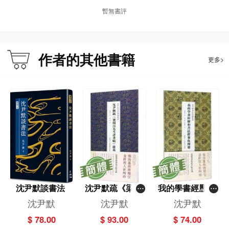
暫無書評
作者的其他書籍
更多>
沈尹默談書法
沈尹默疏《梁聞
我的學書經歷和
山先生評書帖》
書法群眾化問題
沈尹默
沈尹默
沈尹默
廣義
$ 78.00
$ 93.00
$ 74.00