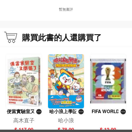
暫無書評
購買此書的人還購買了
便當實驗室又開
哈小浪上學記(1
FIFA WORLD C
張了——日日和
3)——逃出神奇
UP 2026（Stick
高木直子
哈小浪
特別日的菜單挑
博物館
er pack 貼紙
$ 117.00
$ 78.00
$ 12.00
戰記
包）