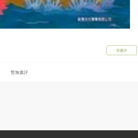
寫書評
暫無書評