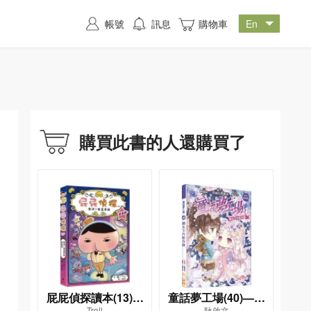
帳號
訊息
購物車
購買此書的人還購買了
屁屁偵探讀本(13)－
童話夢工場(40)——
Troll
耿啟文