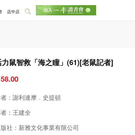
市
店中店
活力鼠智救「海之瞳」(61)[老鼠記者]
 58.00
作者：
謝利連摩．史提頓
譯者：
王建全
出版社：
新雅文化事業有限公司