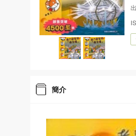
出
I
簡介