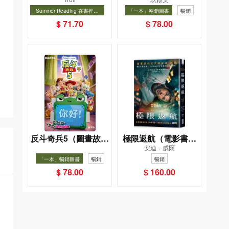
－對決！怪盜學院
織女下凡結奇緣
Summer Reading 在書裡度
「一本」暢銷圖書
暢銷
（星星篇）
夏, Cool Down, Read On!-精
暢銷
$ 71.70
$ 78.00
選圖書67折
反斗奇兵5（圖畫故事
極限返航（電影書衣
安迪．威爾
版）
典藏版）（獨家收錄
「一本」暢銷圖書
暢銷
暢銷
作者訪談）
$ 78.00
$ 160.00