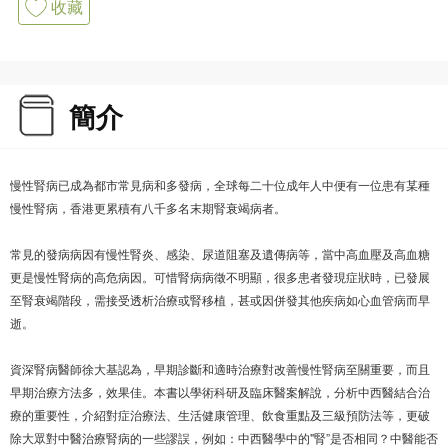
收藏
簡介
慢性腎病已成為都市常見病和多發病，全球每二十位成年人中便有一位患有某種
慢性腎病，香港更累積有八千多名末期腎衰竭病者。
常見的發病病因有慢性腎炎、感染、尿道阻塞及遺傳病等，當中高血壓及高血糖
更是慢性腎病的高危病因。可惜腎病病徵不明顯，很多患者發現症狀時，已發展
至腎衰竭階段，需接受透析治療或腎移植，甚或因併發其他疾病如心血管病而早
逝。
資深腎病醫師徐大基認為，早期診斷和適時治療對改善慢性腎病至關重要，而且
早期治療方法多，效果佳。本書以學術科研及臨床醫案解說，分析中西醫結合治
療的重要性，介紹對症治療法、生活健康管理、飲食重點及三級預防法等，更破
除大眾對中醫治療腎病的一些謬誤，例如：中西醫學中的"腎”是否相同？中醫能否