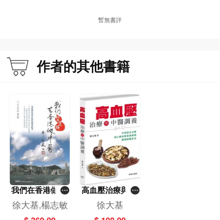
暫無書評
作者的其他書籍
我們在香港做中
高血壓治療與中
醫醫案輯
醫調養
徐大基,楊志敏
徐大基
$ 360.00
$ 108.00