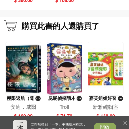
購買此書的人還購買了
極限返航（電影
屁屁偵探讀本(1
嘉芙姐姐好習慣
書衣典藏版）
3)－－對決！怪
兒歌小手機
安迪．威爾
Troll
新雅編輯室
（獨家收錄作者
盜學院（星星
$ 160.00
$ 71.70
$ 148.00
訪談）
篇）
立即切換到「一本」手機應用程式，
開啟