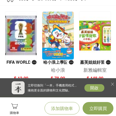
FIFA WORLD C
哈小浪上學記(1
嘉芙姐姐好習慣
UP 2026（Stick
3)——逃出神奇
兒歌小手機
哈小浪
新雅編輯室
er pack 貼紙
博物館
$ 12.00
$ 78.00
$ 148.00
包）
立即切換到「一本」手機應用程式，
開啟
擁抱更全面的購物和文化體驗。
添加購物車
立即購買
購物車