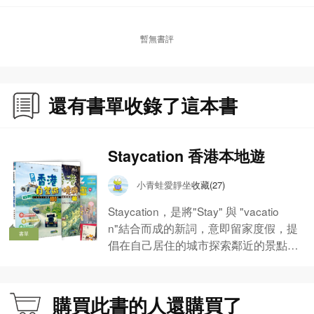
暫無書評
還有書單收錄了這本書
Staycation 香港本地遊
小青蛙愛靜坐
收藏(27)
Staycation，是將"Stay" 與 "vacatio
n"結合而成的新詞，意即留家度假，提
書單
倡在自己居住的城市探索鄰近的景點與
行程。新冠疫情影響下，全球staycatio
n熱潮興起，生活在香港的您可有好好
探索及認識我城的每個角落？
購買此書的人還購買了