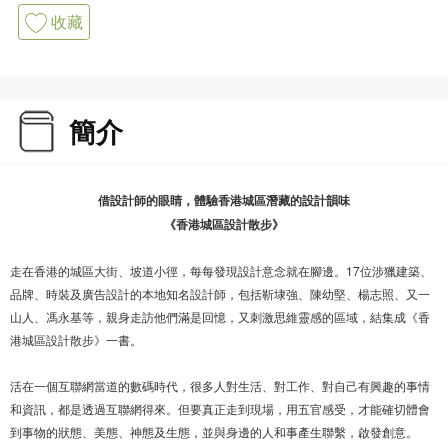
收藏
簡介
借設計師的眼睛，體驗香港城區潛藏的設計韻味
《香港城區設計散步》
走在香港的城區大街、坡道小徑，每每發現設計意念就在腳邊。17位涉獵建築、
品牌、時裝及廣告設計的本地知名設計師，包括靳埭強、陳幼堅、楊志照、又一
山人、馮永基等，親身走訪他們滿是回憶，又刺激思維靈感的區域，結集成《香
港城區設計散步》一書。
活在一個互聯網當道的數碼時代，很多人對生活、對工作、對自己有興趣的事情
和資訊，都是透過互聯網得來。但要真正走到現場，用五官感受，才能確切體會
到事物的狀態、美態、神態及生態，並與身邊的人和事產生聯繫，啟發創意。