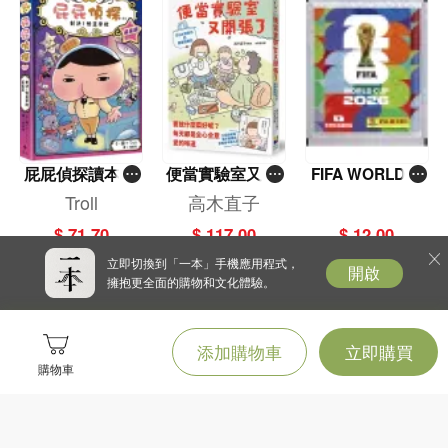
屁屁偵探讀本(1
便當實驗室又開
FIFA WORLD C
3)－－對決！怪
張了——日日和
UP 2026（Stick
Troll
高木直子
盜學院（星星
特別日的菜單挑
er pack 貼紙
$ 71.70
$ 117.00
$ 12.00
篇）
戰記
包）
立即切換到「一本」手機應用程式，
開啟
擁抱更全面的購物和文化體驗。
添加購物車
立即購買
購物車