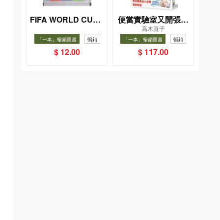
FIFA WORLD CUP 2
便當實驗室又開張了
高木直子
026（Sticker pack
——日日和特別日的
「一本」暢銷圖書
暢銷
「一本」暢銷圖書
暢銷
貼紙包）
菜單挑戰記
$ 12.00
$ 117.00