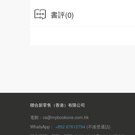
書評
(0)
聯合新零售（香港）有限公司
電郵：cs@mybookone.com.hk
WhatsApp：
+852 67612794
(不接受通話)