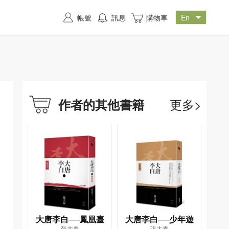
帳號
訊息
購物車
更多>
作者的其他書籍
大唐李白──鳳凰臺
大唐李白──少年遊
張大春
張大春