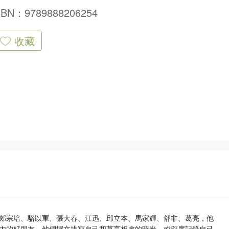
SBN：9789888206254
收藏
郟宗培、駱以軍、張大春、江迅、邱立本、馬家輝、舒非、葛亮，他
內的好朋友。他們撰文描寫自己和莫言相處的時光，或深度記錄自己