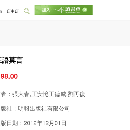
市
店中店
狂語莫言
 98.00
作者：
張大春,王安憶王德威,劉再復
出版社：
明報出版社有限公司
版日期：2012年12月01日