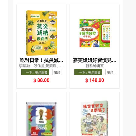
吃對日常！抗炎減糖
嘉芙姐姐好習慣兒歌
李融融、段佳麗,黃梨煜、顧
新雅編輯室
飲食法
小手機
凱辰
「一本」暢銷圖書
暢銷
「一本」暢銷圖書
暢銷
$ 88.00
$ 148.00