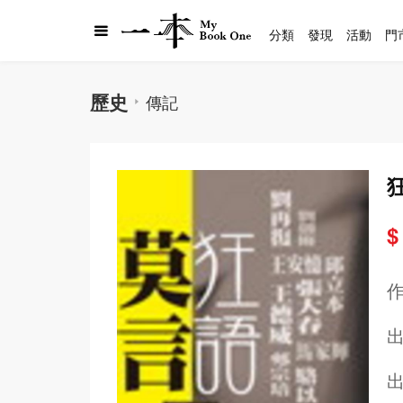
分類
發現
活動
門
歷史
傳記
$
出