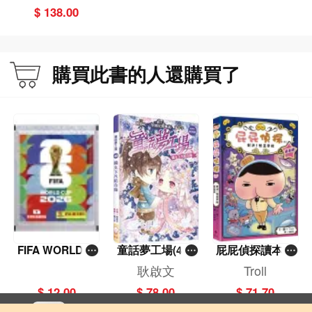
$ 138.00
購買此書的人還購買了
FIFA WORLD C
童話夢工場(40)
屁屁偵探讀本(1
UP 2026（Stick
——織女下凡結
3)－－對決！怪
耿啟文
Troll
er pack 貼紙
奇緣
盜學院（星星
$ 12.00
$ 78.00
$ 71.70
包）
篇）
立即切換到「一本」手機應用程式，