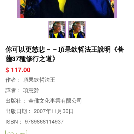
你可以更慈悲－－頂果欽哲法王說明《菩
薩37種修行之道》
$ 117.00
作者：
頂果欽哲法王
譯者：
項慧齡
出版社：
全佛文化事業有限公司
出版日期：
2007年11月30日
ISBN：
9789868114937