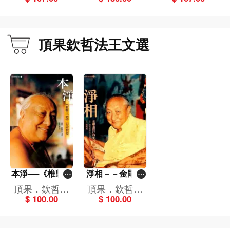
薩埵」實修引導
修行之道）》二
版
頂果欽哲法王文選
本淨──《椎擊三
淨相－－金剛乘
要》口訣教授
修行的生起次第
頂果．欽哲法
頂果．欽哲法
與圓滿次第
$ 100.00
$ 100.00
王
王