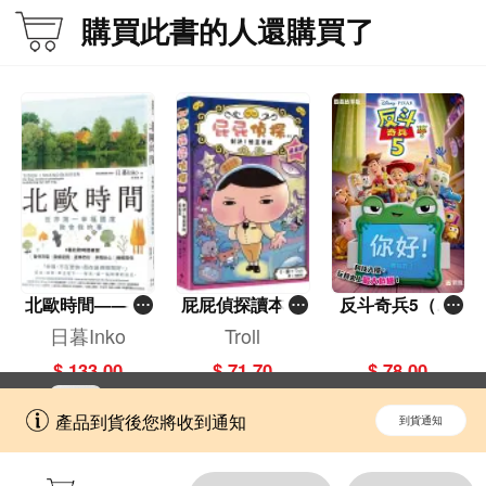
購買此書的人還購買了
北歐時間——世
屁屁偵探讀本(1
反斗奇兵5（圖
界第一幸福國度
3)－－對決！怪
畫故事版）
日暮Inko
Troll
教會我的事
盜學院（星星
$ 133.00
$ 71.70
$ 78.00
篇）
立即切換到「一本」手機應用程式，
開啟
產品到貨後您將收到通知
到貨通知
擁抱更全面的購物和文化體驗。