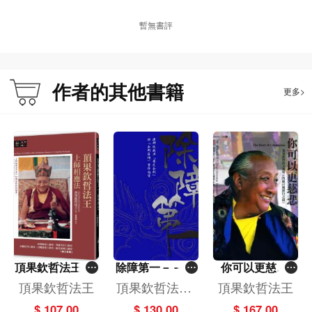
暫無書評
作者的其他書籍
更多>
頂果欽哲法王 上
除障第一－－蓮
你可以更慈悲
師相應法
師伏藏法「普巴
《頂果欽哲法王
頂果欽哲法王
頂果欽哲法王,
頂果欽哲法王
金剛」暨「金剛
說明（菩薩37種
蓮師,秋吉林巴
$ 107.00
$ 130.00
$ 167.00