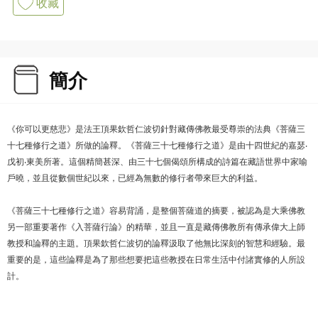
收藏
簡介
《你可以更慈悲》是法王頂果欽哲仁波切針對藏傳佛教最受尊崇的法典《菩薩三
十七種修行之道》所做的論釋。《菩薩三十七種修行之道》是由十四世紀的嘉瑟‧
戊初‧東美所著。這個精簡甚深、由三十七個偈頌所構成的詩篇在藏語世界中家喻
戶曉，並且從數個世紀以來，已經為無數的修行者帶來巨大的利益。
《菩薩三十七種修行之道》容易背誦，是整個菩薩道的摘要，被認為是大乘佛教
另一部重要著作《入菩薩行論》的精華，並且一直是藏傳佛教所有傳承偉大上師
教授和論釋的主題。頂果欽哲仁波切的論釋汲取了他無比深刻的智慧和經驗。最
重要的是，這些論釋是為了那些想要把這些教授在日常生活中付諸實修的人所設
計。